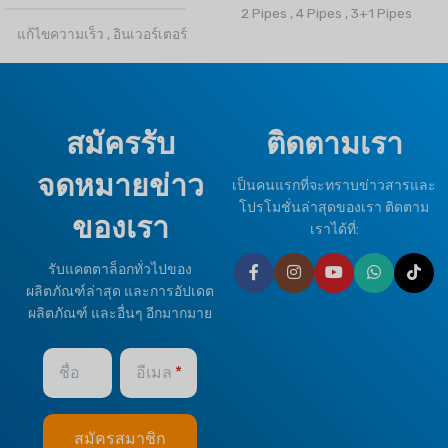
2 Pipes
,
4 Pipes
,
3+1 Pipes
แก้ไขความเร็ว
,
อินเวอร์เตอร์
ยี่ห้อ
ไคลมาโปร
สารทำความเย็น
OPTIONAL FUNCTION
สมัครรับ
ติดตามเรา
R32
,
R410a
จดหมายข่าว
Motorized Valves &
เป็นคนแรกที่จะทราบข่าวสารและ
ประเภทภูมิอากาศ
Thermostat Controller
โปรโมชั่นล่าสุดของเรา ติดตาม
ของเรา
เราได้ที่:
T1 สภาพปกติ
,
T3 ทรอปิคอล
HEALTHY PLUS
รับแคตตาล็อกทั่วไปของ
FUNCTION
ผลิตภัณฑ์ล่าสุด และการอัปเดต
ยี่ห้อ
ไคลมาโปร
ผลิตภัณฑ์ และอื่นๆ อีกมากมาย
Fresh Air
OPTIONAL FUNCTION
ชื่อ
อีเมล
BMS Module
,
Remote Control