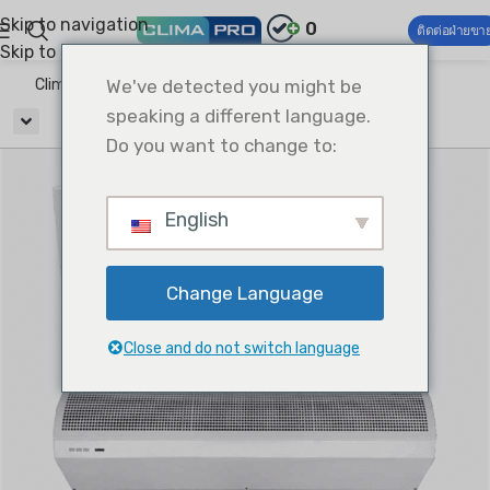
Skip to navigation
0
ติดต่อฝ่ายขา
Skip to main content
Climapro®
We've detected you might be
การระบายอากาศ
ม่านอากาศ
speaking a different language.
Do you want to change to:
English
Change Language
Close and do not switch language