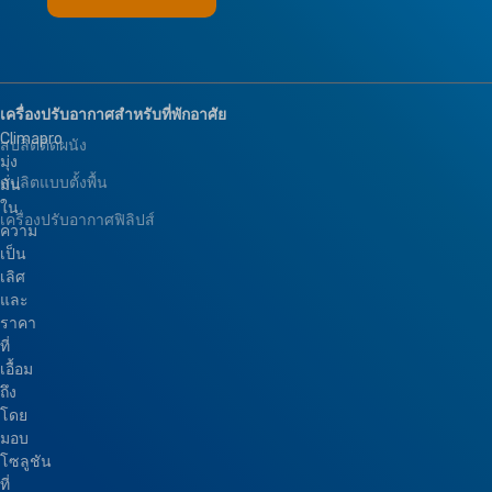
เครื่องปรับอากาศสำหรับที่พักอาศัย
Climapro
สปลิตติดผนัง
มุ่ง
สปลิตแบบตั้งพื้น
มั่น
ใน
เครื่องปรับอากาศฟิลิปส์
ความ
เป็น
เลิศ
และ
ราคา
ที่
เอื้อม
ถึง
โดย
มอบ
โซลูชัน
ที่