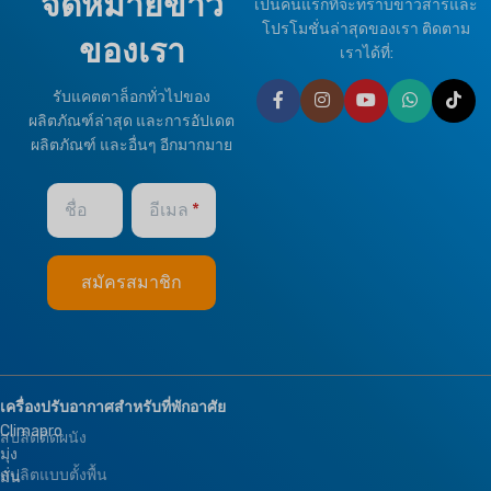
จดหมายข่าว
เป็นคนแรกที่จะทราบข่าวสารและ
โปรโมชั่นล่าสุดของเรา ติดตาม
ของเรา
เราได้ที่:
รับแคตตาล็อกทั่วไปของ
ผลิตภัณฑ์ล่าสุด และการอัปเดต
ผลิตภัณฑ์ และอื่นๆ อีกมากมาย
ชื่อ
อีเมล
เครื่องปรับอากาศสำหรับที่พักอาศัย
Climapro
สปลิตติดผนัง
มุ่ง
สปลิตแบบตั้งพื้น
มั่น