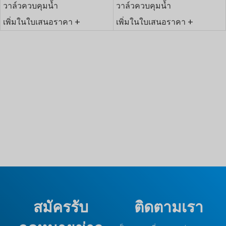
วาล์วควบคุมน้ำ
วาล์วควบคุมน้ำ
เพิ่มในใบเสนอราคา +
เพิ่มในใบเสนอราคา +
สมัครรับ
ติดตามเรา