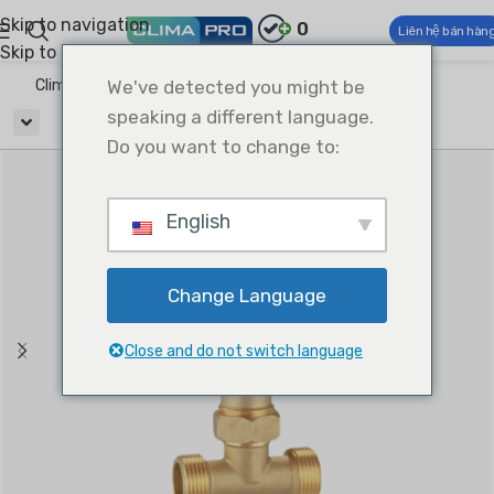
Skip to navigation
0
Liên hệ bán hàn
Skip to main content
Climapro®
We've detected you might be
Phụ kiện HVAC
Van điều tiết nước
speaking a different language.
Do you want to change to:
English
Change Language
Close and do not switch language