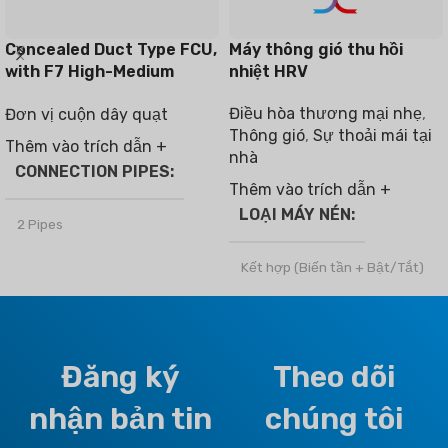
Concealed Duct Type FCU,
Máy thông gió thu hồi
with F7 High-Medium
nhiệt HRV
Filter
Điều hòa thương mại nhẹ
,
Đơn vị cuộn dây quạt
Thông gió
,
Sự thoải mái tại
Thêm vào trích dẫn +
nhà
CONNECTION PIPES
Thêm vào trích dẫn +
LOẠI MÁY NÉN
2 Pipes
Kết hợp (Biến tần + Bật/Tắt)
THƯƠNG HIỆU
CHẤT LÀM LẠNH
Climapro
Đăng ký
Theo dõi
R410a
OPTIONAL FUNCTION
nhận bản tin
chúng tôi
LOẠI KHÍ HẬU
Motorized Valves &