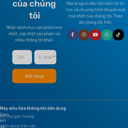
của chúng
Hãy là người đầu tiên biết về tin
Thermostat Controller
tức và chương trình khuyến mãi
T1 Tình trạng bình thường
,
T3
tôi
Nhiệt đới
mới nhất của chúng tôi, Theo
dõi chúng tôi trên:
Nhận danh mục sản phẩm mới
THƯƠNG HIỆU
nhất, cập nhật sản phẩm và
nhiều thông tin khác.
Climapro
Tên
E-mail
Máy điều hòa không khí dân dụng
Cam
Bộ chia gắn tường
kết
Tách đứng trên sàn
về