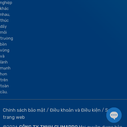
nghiệp
khác
nhau,
thúc
đẩy
môi
trường
bền
vững
và
lành
mạnh
hơn
trên
toàn
cầu.
Chính sách bảo mật
/
Điều khoản và Điều kiện
/
Sơ đồ
trang web
Open 