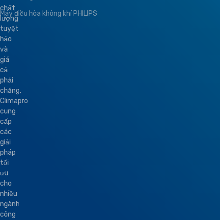
chất
Máy điều hòa không khí PHILIPS
lượng
tuyệt
hảo
và
giá
cả
phải
chăng,
Climapro
cung
cấp
các
giải
pháp
tối
ưu
cho
nhiều
ngành
công