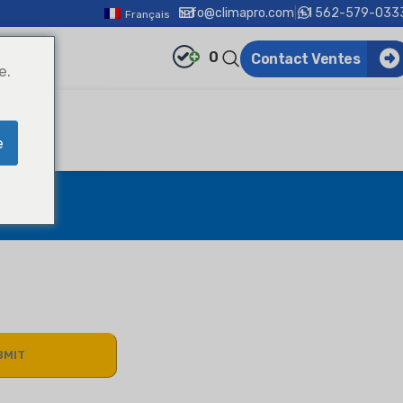
info@climapro.com
|
+1 562-579-033
Français
0
Contact Ventes
e.
e