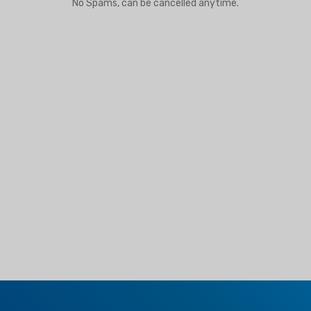
No Spams, can be cancelled anytime.
TEUR D'AIR
DÉSHUMIDIFICATEUR
REFROIDISSEUR
ÉVAPORATIF RÉ