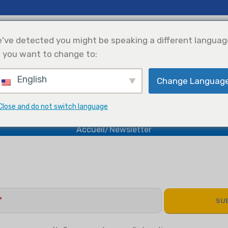
 Infos
Soutien
À Propos
've detected you might be speaking a different languag
 you want to change to:
English
Change Languag
éfrigération
Intégration De
Sélection De
L'énergie Solaire
Produits
Newsletter
Close and do not switch language
Accueil
Newsletter