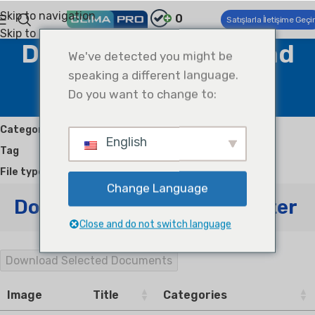
Skip to navigation
0
Satışlarla İletişime Geçi
Skip to main content
Documents Download
We've detected you might be
speaking a different language.
Center
Do you want to change to:
Home
Documents Download Center
Category
English
Tag
File type
Change Language
Documents Download Center
Close and do not switch language
Download Selected Documents
Image
Title
Categories