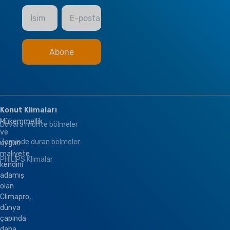
İsim
E-posta
Konut Klimaları
Mükemmellik
Duvara monte bölmeler
ve
Zeminde duran bölmeler
uygun
maliyete
PHILIPS Klimalar
kendini
adamış
olan
Climapro,
dünya
çapında
daha