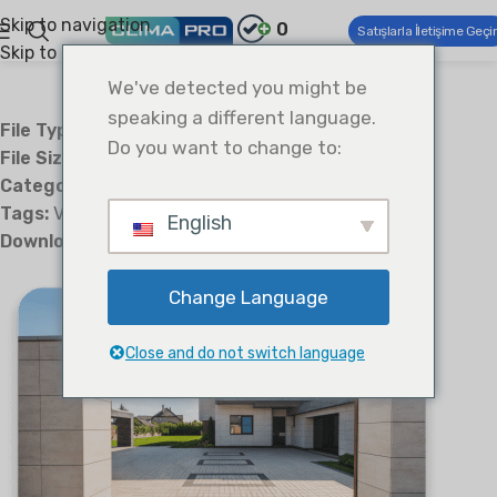
Skip to navigation
0
Satışlarla İletişime Geçi
Skip to main content
We've detected you might be
speaking a different language.
File Type:
txt
Do you want to change to:
File Size:
4 B
Categories:
Technical Sales Guide TSG
Tags:
VRF
English
Downloads:
3
Change Language
Close and do not switch language