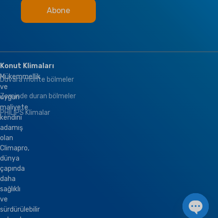
Konut Klimaları
Mükemmellik
Duvara monte bölmeler
ve
Zeminde duran bölmeler
uygun
maliyete
PHILIPS Klimalar
kendini
adamış
olan
Climapro,
dünya
çapında
daha
sağlıklı
ve
sürdürülebilir