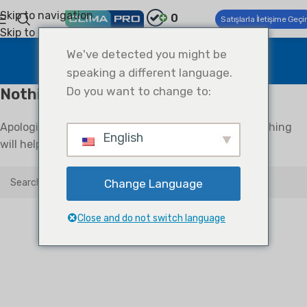
Skip to navigation
0
Satışlarla İletişime Geçi
Skip to main content
Uncategorized
We've detected you might be
speaking a different language.
Home
Archive by Category "Uncategorized"
Do you want to change to:
Nothing Found
Apologies, but no results were found. Perhaps searching
English
will help find a related post.
Change Language
Close and do not switch language