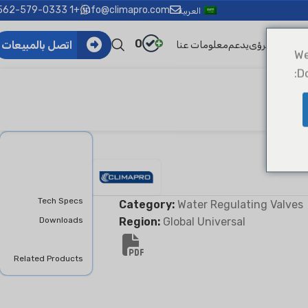
+1 562-579-0333
|
info@climapro.com
العربية
0
اتصل بالمبيعات
الأخبار والرؤى
يدعم
معلومات عنا
We
D
Sta
Overview
Features &
Benifits
Tech Specs
Category:
Water Regulating Valves
Downloads
Region:
Global Universal
Product Inquiry
Related Products