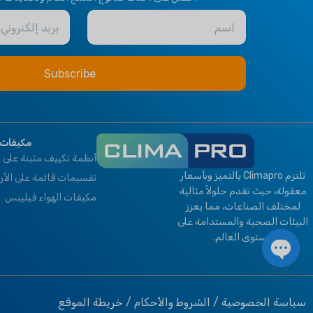
Thermostat Controller
ماركة
كليمابرو
اسم
بريد إلكتروني
HEALTHY PLUS
OPTIONAL FUNCTION
FUNCTION
BMS Module
,
Remote
Fresh Air
Control
مكيفات 
أنظمة تكييف مثبتة على ا
تلتزم Climapro بالتميز وبأسعار
تقسيمات قائمة على الأ
معقولة، حيث تقدم حلولاً مثالية
مكيفات الهواء فيليبس
لمختلف الصناعات، مما يعزز
البيئات الصحية والمستدامة على
مستوى العالم.
دردشة مفتوحة
سياسة الخصوصية
/
الشروط والأحكام
/
خريطة الموقع