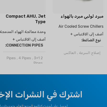
مبرد لولبي مبرد بالهواء
Compact AHU, Jet
Type
Air Cooled Screw Chillers
وحدة معالجة الهواء المدمجة
أضف إلى الاقتباس +
أضف إلى الاقتباس +
نوع الضاغط
CONNECTION PIPES
إصلاح السرعة
,
العاكس
,
4 Pipes
,
3+1
2 Pipes
Pipes
مادة التبريد
ر32
,
R410a
ماركة
كليمابرو
نوع المناخ
OPTIONAL FUNCTION
اشترك في النشرات الإخبا
الحالة الطبيعية T1
T3
,
استوائي
Motorized Valves &
احصل على أحدث كتالوج المنتج العام وتحديثات ال