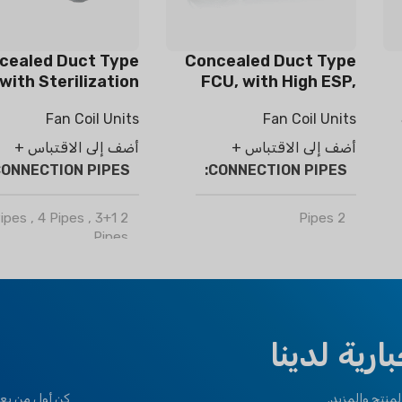
cealed Duct Type
Concealed Duct Type
with Sterilization
FCU, with High ESP,
/ Haze Removal
Large Airflow
Fan Coil Units
Fan Coil Units
Function
أضف إلى الاقتباس +
أضف إلى الاقتباس +
ONNECTION PIPES
CONNECTION PIPES
,
4 Pipes
,
3+1
2 Pipes
2 Pipes
Pipes
ماركة
كليمابرو
ماركة
كليمابرو
OPTIONAL FUNCTION
TIONAL FUNCTION
رية لدينا
Motorized Valves &
Motorized Valves &
Thermostat Controller
منتج والمزيد.
كن أول من يعر