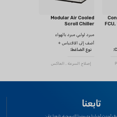
Modular Air Cooled
Con
Scroll Chiller
FCU, 
مبرد لولبي مبرد بالهواء
أضف إلى الاقتباس +
C
نوع الضاغط
إصلاح السرعة
,
العاكس
مادة التبريد
ر32
,
R410a
نوع المناخ
OP
تابعنا
الحالة الطبيعية T1
T3
,
استوائي
ف أحدث أخبارنا وعروضنا الترويجية، تابعنا على: