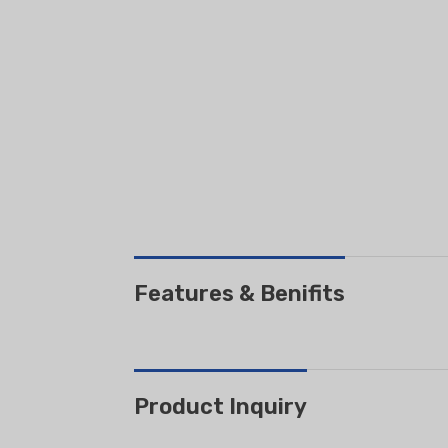
NTIAL EVAPORATIVE
DEHUMIDIFIER
AIR COOLER
Features & Benifits
Product Inquiry