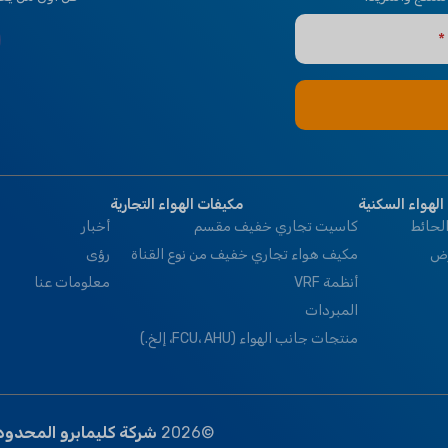
hermostat Controller
الهواء السكنية
مكيفات الهواء التجارية
لحائط
كاسيت تجاري خفيف مقسم
أخبار
رض
مكيف هواء تجاري خفيف من نوع القناة
رؤى
أنظمة VRF
معلومات عنا
المبردات
منتجات جانب الهواء (FCU، AHU، إلخ.)
©
2026
شركة كليمابرو المحدود