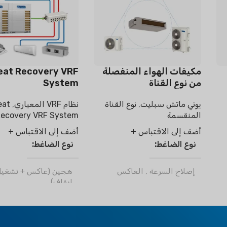
مكيفات الهواء المنفصلة
eat Recovery VRF
من نوع القناة
System
يوني ماتش سبليت
,
نوع القناة
نظام VRF المعياري
,
eat
المنقسمة
ecovery VRF System
أضف إلى الاقتباس +
أضف إلى الاقتباس +
نوع الضاغط
نوع الضاغط
إصلاح السرعة
,
العاكس
هجين (عاكس + تشغيل
إيقاف)
مادة التبريد
ر32
,
R410a
مادة التبريد
R410a