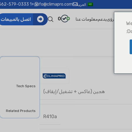
+1 562-579-0333
|
info@climapro.com
العربية
0
اتصل بالمبيعات
الأخبار والرؤى
يدعم
معلومات عنا
We
D
Overview
Features &
Benifits
Tech Specs
هجين (عاكس + تشغيل/إيقاف)
Downloads
Product Inquiry
Related Products
R410a