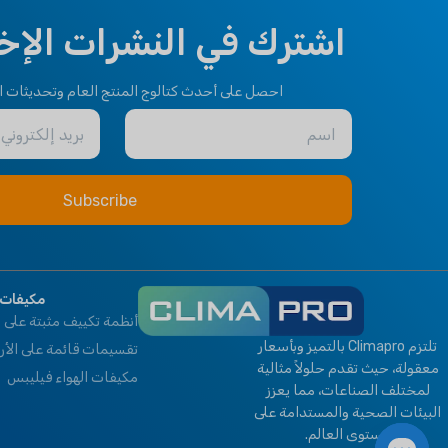
OPTIONAL FUNCTION
اشترك في النشرات الإخبا
Motorized Valves &
Thermostat Controller
Motorized Valves &
Thermostat Controller
احصل على أحدث كتالوج المنتج العام وتحديثات ال
اسم
بريد إلكتروني
HEALTHY PLUS
FUNCTION
Fresh Air
مكيفات 
أنظمة تكييف مثبتة على ا
تلتزم Climapro بالتميز وبأسعار
تقسيمات قائمة على الأ
معقولة، حيث تقدم حلولاً مثالية
مكيفات الهواء فيليبس
لمختلف الصناعات، مما يعزز
البيئات الصحية والمستدامة على
مستوى العالم.