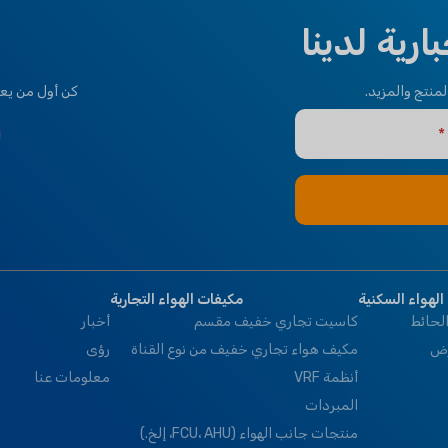
نوع المناخ
نوع المناخ
رية لدينا
الحالة الطبيعية T1
T3
,
استوائي
الحالة الطبيعية T1
منتج والمزيد.
كن أول من يعر
ماركة
كليمابرو
ماركة
كليمابرو
الهواء السكنية
مكيفات الهواء التجارية
لحائط
كاسيت تجاري خفيف مقسم
أخبار
رض
مكيف هواء تجاري خفيف من نوع القناة
رؤى
أنظمة VRF
معلومات عنا
المبردات
منتجات جانب الهواء (FCU، AHU، إلخ.)