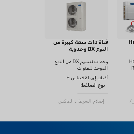
H
قناة ذات سعة كبيرة من
النوع DX وحدوية
H
وحدات تقسيم DX من النوع
R
الموحد للقنوات
أضف إلى الاقتباس +
نوع الضاغط
/
إصلاح السرعة
,
العاكس
مادة التبريد
ر32
,
R410a