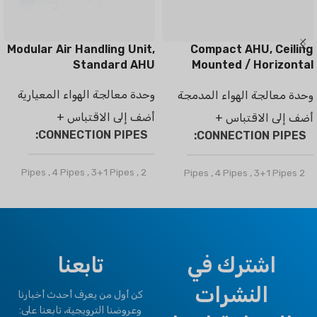
Modular Air Handling Unit,
Compact AHU, Ceiling
Standard AHU
Mounted / Horizontal
Type
وحدة معالجة الهواء المعيارية
وحدة معالجة الهواء المدمجة
أضف إلى الاقتباس +
أضف إلى الاقتباس +
CONNECTION PIPES
CONNECTION PIPES
,
4 Pipes
,
3+1 Pipes
,
2 Pipes
,
4 Pipes
,
3+1 Pipes
2 Pipes
DX Coils
ماركة
كليمابرو
ماركة
كليمابرو
OPTIONAL FUNCTION
اشترك في
تابعنا
OPTIONAL FUNCTION
النشرات
Motorized Valves &
كن أول من يعرف أحدث أخبارنا
BMS Module
,
Motorized
Thermostat Controller
وعروضنا الترويجية، تابعنا على: