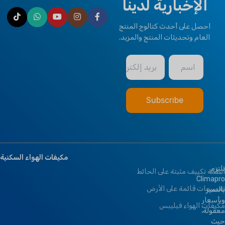
Valves & Thermostat
الإخبارية لدينا
Controller
HEALTHY PLUS
احصل على أحدث كتالوج المنتج
FUNCTION
العام وتحديثات المنتج والمزيد.
Fresh Air
اسم
بريد إلكتروني
مكيفات الهواء السكنية
تلتزم
أنظمة تكييف مثبتة على الحائط
Climapro
تقسيمات قائمة على الأرض
بالتميز
وبأسعار
مكيفات الهواء فيليبس
معقولة،
حيث