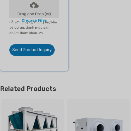
Drag and Drop (or)
Choose Files
hồ sơ công ty, thông tin/bản
vẽ dự án, danh mục sản
phẩm tham khảo, v.v.
Send Product Inquiry
Related Products