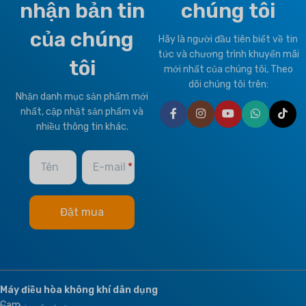
nhận bản tin
chúng tôi
LOẠI KHÍ HẬU
Motorized Valves &
của chúng
Thermostat Controller
Hãy là người đầu tiên biết về tin
tức và chương trình khuyến mãi
T1 Tình trạng bình thường
,
T3
tôi
Nhiệt đới
mới nhất của chúng tôi, Theo
HEALTHY PLUS
dõi chúng tôi trên:
FUNCTION
Nhận danh mục sản phẩm mới
THƯƠNG HIỆU
nhất, cập nhật sản phẩm và
nhiều thông tin khác.
Fresh Air
Climapro
Tên
E-mail
OPTIONAL FUNCTION
BMS Module
,
Remote Control
Máy điều hòa không khí dân dụng
Cam