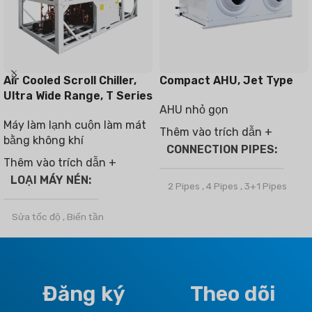
Air Cooled Scroll Chiller,
Compact AHU, Jet Type
Ultra Wide Range, T Series
AHU nhỏ gọn
Máy làm lạnh cuộn làm mát
Thêm vào trích dẫn +
bằng không khí
CONNECTION PIPES
Thêm vào trích dẫn +
LOẠI MÁY NÉN
2 Pipes
,
4 Pipes
,
3+1 Pipes
Sửa tốc độ
,
Biến tần
THƯƠNG HIỆU
CHẤT LÀM LẠNH
Climapro
Đăng ký
Theo dõi
R32
,
R410a
OPTIONAL FUNCTION