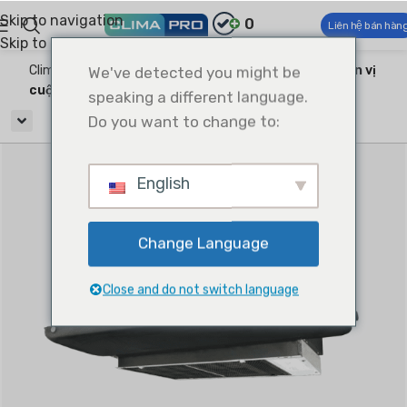
Skip to navigation
0
Liên hệ bán hàn
Skip to main content
Climapro®
We've detected you might be
HVAC thương mại
Sản phẩm Air Side
Đơn vị
cuộn dây quạt
speaking a different language.
Do you want to change to:
English
Change Language
Close and do not switch language