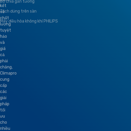
Bộ chia gắn tường
kết
Tách đứng trên sàn
về
chất
Máy điều hòa không khí PHILIPS
lượng
tuyệt
hảo
và
giá
cả
phải
chăng,
Climapro
cung
cấp
các
giải
pháp
tối
ưu
cho
nhiều