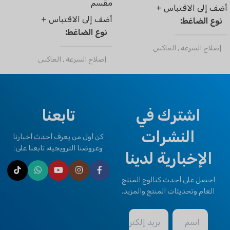
مقسم
أضف إلى الاقتباس +
أضف إلى الاقتباس +
نوع الضاغط
نوع الضاغط
إصلاح السرعة
,
العاكس
إصلاح السرعة
,
العاكس
مادة التبريد
ر32
,
R410a
مادة التبريد
ر32
,
R410a
نوع المناخ
اشترك في
تابعنا
نوع المناخ
النشرات
الحالة الطبيعية T1
T3 استوائي
,
كن أول من يعرف أحدث أخبارنا
الحالة الطبيعية T1
T3 استوائي
,
وعروضنا الترويجية، تابعنا على:
الإخبارية لدينا
ماركة
كليمابرو
ماركة
كليمابرو
احصل على أحدث كتالوج المنتج
العام وتحديثات المنتج والمزيد.
OPTIONAL FUNCTION
BMS Module
,
Remote Control
اسم
بريد إلكتروني