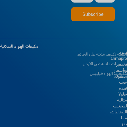
مكيفات الهواء السكنية
تلتزم
أنظمة تكييف مثبتة على الحائط
Climapro
تقسيمات قائمة على الأرض
بالتميز
وبأسعار
مكيفات الهواء فيليبس
معقولة،
حيث
تقدم
حلولاً
مثالية
لمختلف
الصناعات،
مما
يعزز