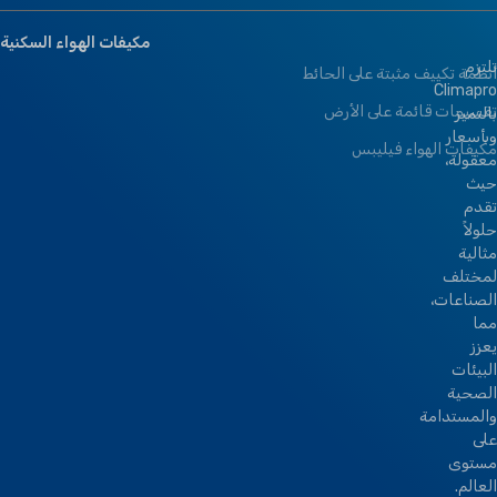
مكيفات الهواء السكنية
تلتزم
أنظمة تكييف مثبتة على الحائط
Climapro
تقسيمات قائمة على الأرض
بالتميز
وبأسعار
مكيفات الهواء فيليبس
معقولة،
حيث
تقدم
حلولاً
مثالية
لمختلف
الصناعات،
مما
يعزز
البيئات
الصحية
والمستدامة
على
مستوى
العالم.